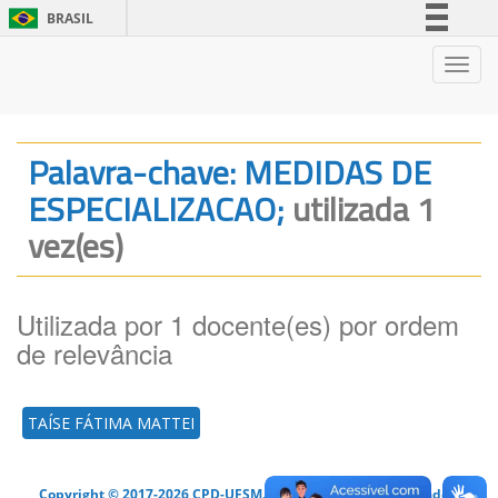
BRASIL
Simplifique!
Nave
Comunica BR
Participe
Acesso à informação
Palavra-chave: MEDIDAS DE
Legislação
ESPECIALIZACAO;
utilizada 1
Canais
vez(es)
Utilizada por 1 docente(es) por ordem
de relevância
TAÍSE FÁTIMA MATTEI
Copyright © 2017-2026 CPD-UFSM. Todos os direitos reservados.