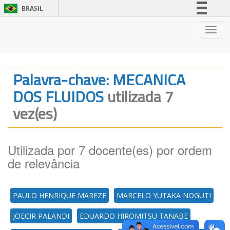
BRASIL
Simplifique!
Nave
Comunica BR
Participe
Acesso à informação
Palavra-chave: MECANICA
Legislação
DOS FLUIDOS
utilizada 7
Canais
vez(es)
Utilizada por 7 docente(es) por ordem
de relevância
PAULO HENRIQUE MAREZE
MARCELO YUTAKA NOGUTI
JOECIR PALANDI
EDUARDO HIROMITSU TANABE