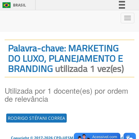
BRASIL
Simplifique!
Nave
Comunica BR
Participe
Acesso à informação
Palavra-chave: MARKETING
Legislação
DO LUXO, PLANEJAMENTO E
Canais
BRANDING
utilizada 1 vez(es)
Utilizada por 1 docente(es) por ordem
de relevância
RODRIGO STÉFANI CORREA
Copyright © 2017-2026 CPD-UFSM. Todos os direitos reservados.