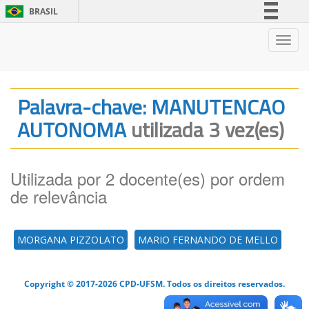
BRASIL
Simplifique!
Nave
Comunica BR
Participe
Acesso à informação
Palavra-chave: MANUTENCAO
Legislação
AUTONOMA
utilizada 3 vez(es)
Canais
Utilizada por 2 docente(es) por ordem
de relevância
MORGANA PIZZOLATO
MARIO FERNANDO DE MELLO
Copyright © 2017-2026 CPD-UFSM. Todos os direitos reservados.