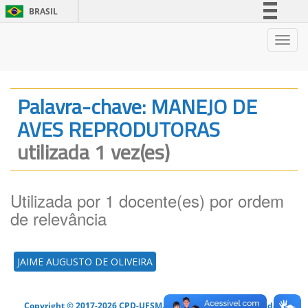
BRASIL
Simplifique!
Nave
Comunica BR
Participe
Acesso à informação
Palavra-chave: MANEJO DE
Legislação
AVES REPRODUTORAS
Canais
utilizada 1 vez(es)
Utilizada por 1 docente(es) por ordem
de relevância
JAIME AUGUSTO DE OLIVEIRA
Copyright © 2017-2026 CPD-UFSM. Todos os direitos reservados.