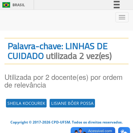
BRASIL
Simplifique!
Nave
Comunica BR
Participe
Acesso à informação
Palavra-chave: LINHAS DE
Legislação
CUIDADO
utilizada 2 vez(es)
Canais
Utilizada por 2 docente(es) por ordem
de relevância
SHEILA KOCOUREK
LISIANE BÔER POSSA
Copyright © 2017-2026 CPD-UFSM. Todos os direitos reservados.