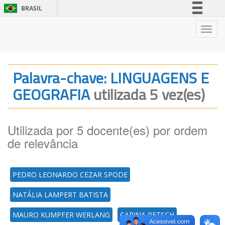
BRASIL
Simplifique!
Nave
Comunica BR
Participe
Acesso à informação
Palavra-chave: LINGUAGENS E
Legislação
GEOGRAFIA
utilizada 5 vez(es)
Canais
Utilizada por 5 docente(es) por ordem
de relevância
PEDRO LEONARDO CEZAR SPODE
NATÁLIA LAMPERT BATISTA
MAURO KUMPFER WERLANG
CARINA PETSCH