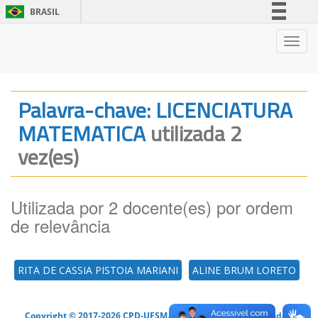
BRASIL
Simplifique!
Nave
Comunica BR
Participe
Acesso à informação
Palavra-chave: LICENCIATURA
Legislação
MATEMATICA
utilizada 2
Canais
vez(es)
Utilizada por 2 docente(es) por ordem
de relevância
RITA DE CASSIA PISTOIA MARIANI
ALINE BRUM LORETO
Copyright © 2017-2026 CPD-UFSM. Todos os direitos reservados.