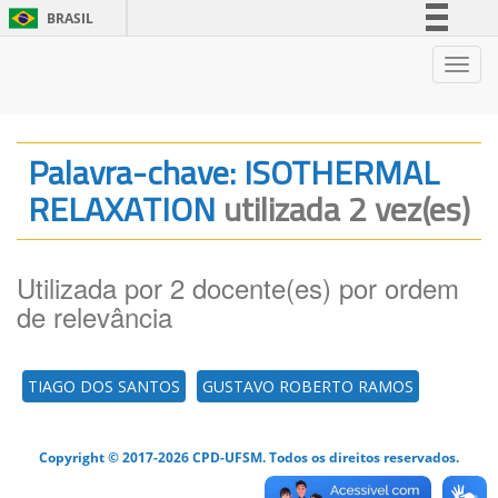
BRASIL
Simplifique!
Nave
Comunica BR
Participe
Acesso à informação
Palavra-chave: ISOTHERMAL
Legislação
RELAXATION
utilizada 2 vez(es)
Canais
Utilizada por 2 docente(es) por ordem
de relevância
TIAGO DOS SANTOS
GUSTAVO ROBERTO RAMOS
Copyright © 2017-2026 CPD-UFSM. Todos os direitos reservados.