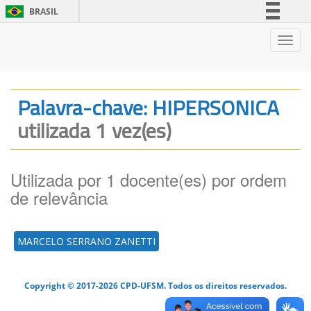
BRASIL
Simplifique!
Nave
Comunica BR
Participe
Acesso à informação
Palavra-chave: HIPERSONICA
Legislação
utilizada 1 vez(es)
Canais
Utilizada por 1 docente(es) por ordem
de relevância
MARCELO SERRANO ZANETTI
Copyright © 2017-2026 CPD-UFSM. Todos os direitos reservados.