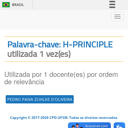
BRASIL
Simplifique!
Nave
Comunica BR
Participe
Acesso à informação
Palavra-chave: H-PRINCIPLE
Legislação
utilizada 1 vez(es)
Canais
Utilizada por 1 docente(es) por ordem
de relevância
PEDRO PAIVA ZÜHLKE D'OLIVEIRA
Copyright © 2017-2026 CPD-UFSM. Todos os direitos reservados.