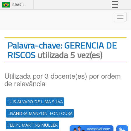
BRASIL
Simplifique!
Nave
Comunica BR
Participe
Acesso à informação
Palavra-chave: GERENCIA DE
Legislação
RISCOS
utilizada 5 vez(es)
Canais
Utilizada por 3 docente(es) por ordem
de relevância
LUIS ALVARO DE LIMA SILVA
LISANDRA MANZONI FONTOURA
FELIPE MARTINS MULLER