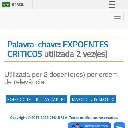
BRASIL
Simplifique!
Nave
Comunica BR
Participe
Acesso à informação
Palavra-chave: EXPOENTES
Legislação
CRITICOS
utilizada 2 vez(es)
Canais
Utilizada por 2 docente(es) por ordem
de relevância
RODRIGO DE FREITAS GABERT
MARCIO LUIS MIOTTO
Copyright © 2017-2026 CPD-UFSM. Todos os direitos reservados.