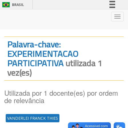
BRASIL
Simplifique!
Nave
Comunica BR
Participe
Acesso à informação
Palavra-chave:
Legislação
EXPERIMENTACAO
Canais
PARTICIPATIVA
utilizada 1
vez(es)
Utilizada por 1 docente(es) por ordem
de relevância
VANDERLEI FRANCK THIES