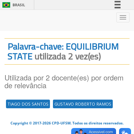
BRASIL
Simplifique!
Nave
Comunica BR
Participe
Acesso à informação
Palavra-chave: EQUILIBRIUM
Legislação
STATE
utilizada 2 vez(es)
Canais
Utilizada por 2 docente(es) por ordem
de relevância
TIAGO DOS SANTOS
GUSTAVO ROBERTO RAMOS
Copyright © 2017-2026 CPD-UFSM. Todos os direitos reservados.