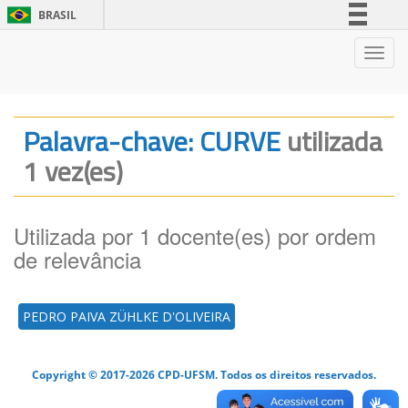
BRASIL
Simplifique!
Nave
Comunica BR
Participe
Acesso à informação
Palavra-chave: CURVE
utilizada
Legislação
1 vez(es)
Canais
Utilizada por 1 docente(es) por ordem
de relevância
PEDRO PAIVA ZÜHLKE D'OLIVEIRA
Copyright © 2017-2026 CPD-UFSM. Todos os direitos reservados.