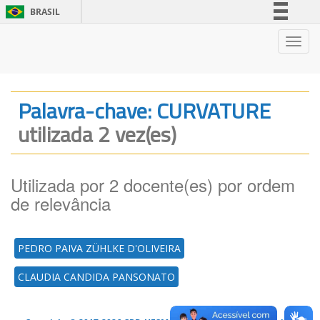
BRASIL
Simplifique!
Nave
Comunica BR
Participe
Acesso à informação
Palavra-chave: CURVATURE
Legislação
utilizada 2 vez(es)
Canais
Utilizada por 2 docente(es) por ordem
de relevância
PEDRO PAIVA ZÜHLKE D'OLIVEIRA
CLAUDIA CANDIDA PANSONATO