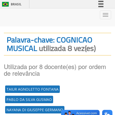
BRASIL
Simplifique!
Nave
Comunica BR
Participe
Acesso à informação
Palavra-chave: COGNICAO
Legislação
MUSICAL
utilizada 8 vez(es)
Canais
Utilizada por 8 docente(es) por ordem
de relevância
TAIUR AGNOLETTO FONTANA
PABLO DA SILVA GUSMAO
NAYANA DI GIUSEPPE GERMANO