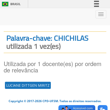
BRASIL
Simplifique!
Nave
Comunica BR
Participe
Acesso à informação
Palavra-chave: CHICHILAS
Legislação
utilizada 1 vez(es)
Canais
Utilizada por 1 docente(es) por ordem
de relevância
LUCIANE DITTGEN MIRITZ
Copyright © 2017-2026 CPD-UFSM. Todos os direitos reservados.