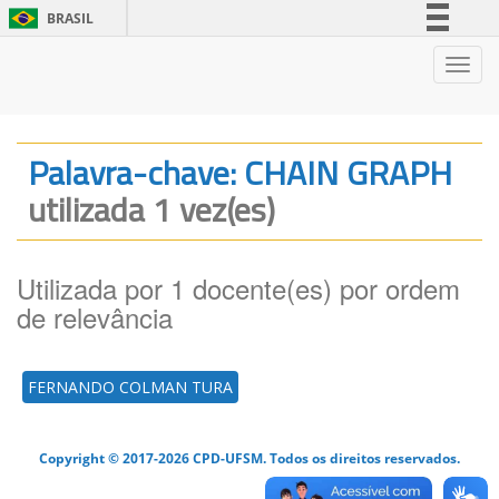
BRASIL
Simplifique!
Nave
Comunica BR
Participe
Acesso à informação
Palavra-chave: CHAIN GRAPH
Legislação
utilizada 1 vez(es)
Canais
Utilizada por 1 docente(es) por ordem
de relevância
FERNANDO COLMAN TURA
Copyright © 2017-2026 CPD-UFSM. Todos os direitos reservados.