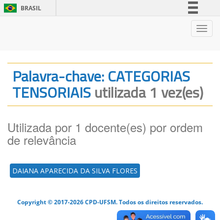
BRASIL
Simplifique!
Nave
Comunica BR
Participe
Acesso à informação
Palavra-chave: CATEGORIAS
Legislação
TENSORIAIS
utilizada 1 vez(es)
Canais
Utilizada por 1 docente(es) por ordem
de relevância
DAIANA APARECIDA DA SILVA FLORES
Copyright © 2017-2026 CPD-UFSM. Todos os direitos reservados.