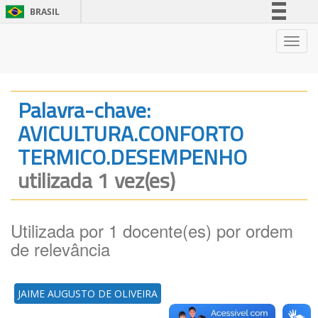
BRASIL
Simplifique!
Nave
Comunica BR
Participe
Acesso à informação
Palavra-chave:
Legislação
AVICULTURA.CONFORTO
Canais
TERMICO.DESEMPENHO
utilizada 1 vez(es)
Utilizada por 1 docente(es) por ordem
de relevância
JAIME AUGUSTO DE OLIVEIRA