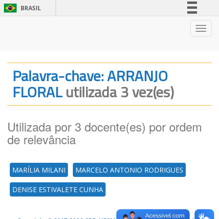
BRASIL
Simplifique!
Nave
Comunica BR
Participe
Acesso à informação
Palavra-chave: ARRANJO
Legislação
FLORAL
utilizada 3 vez(es)
Canais
Utilizada por 3 docente(es) por ordem
de relevância
MARÍLIA MILANI
MARCELO ANTONIO RODRIGUES
DENISE ESTIVALETE CUNHA