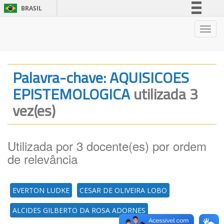
BRASIL
Simplifique!
Nave
Comunica BR
Participe
Acesso à informação
Palavra-chave: AQUISICOES
Legislação
EPISTEMOLOGICA
utilizada 3
Canais
vez(es)
Utilizada por 3 docente(es) por ordem
de relevância
EVERTON LUDKE
CESAR DE OLIVEIRA LOBO
ALCIDES GILBERTO DA ROSA ADORNES