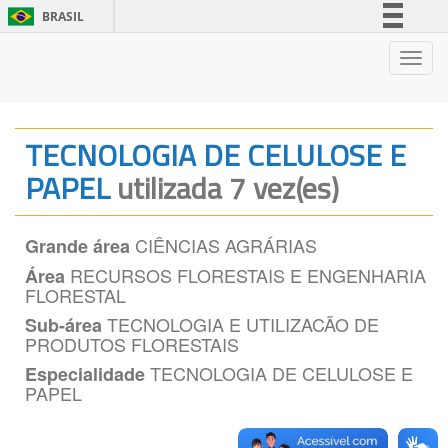
BRASIL
Simplifique!
Nave
Comunica BR
Participe
Acesso à informação
TECNOLOGIA DE CELULOSE E
Legislação
PAPEL
utilizada 7 vez(es)
Canais
CIÊNCIAS AGRÁRIAS
Grande área
RECURSOS FLORESTAIS E ENGENHARIA
Área
FLORESTAL
TECNOLOGIA E UTILIZACÃO DE
Sub-área
PRODUTOS FLORESTAIS
TECNOLOGIA DE CELULOSE E
Especialidade
PAPEL