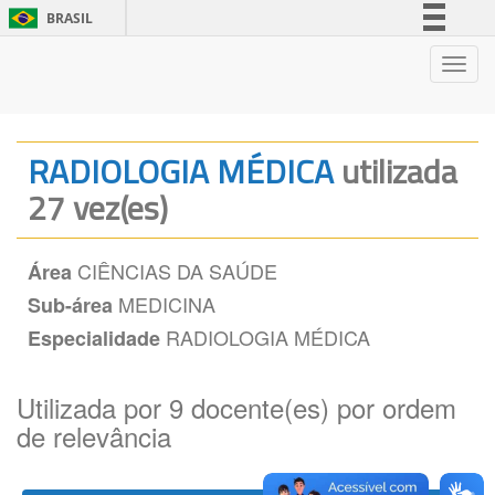
BRASIL
Simplifique!
Nave
Comunica BR
Participe
Acesso à informação
RADIOLOGIA MÉDICA
utilizada
Legislação
27 vez(es)
Canais
CIÊNCIAS DA SAÚDE
Área
MEDICINA
Sub-área
RADIOLOGIA MÉDICA
Especialidade
Utilizada por 9 docente(es) por ordem
de relevância