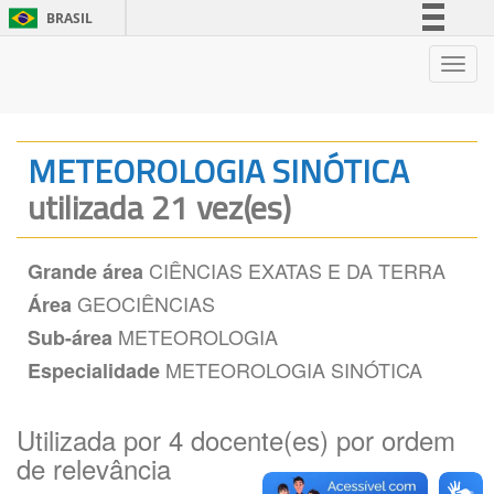
BRASIL
Simplifique!
Nave
Comunica BR
Participe
Acesso à informação
METEOROLOGIA SINÓTICA
Legislação
utilizada 21 vez(es)
Canais
CIÊNCIAS EXATAS E DA TERRA
Grande área
GEOCIÊNCIAS
Área
METEOROLOGIA
Sub-área
METEOROLOGIA SINÓTICA
Especialidade
Utilizada por 4 docente(es) por ordem
de relevância