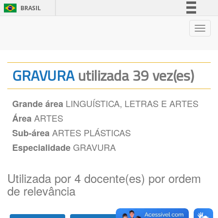
BRASIL
Simplifique!
Nave
Comunica BR
Participe
Acesso à informação
GRAVURA
utilizada 39 vez(es)
Legislação
Canais
LINGUÍSTICA, LETRAS E ARTES
Grande área
ARTES
Área
ARTES PLÁSTICAS
Sub-área
GRAVURA
Especialidade
Utilizada por 4 docente(es) por ordem
de relevância