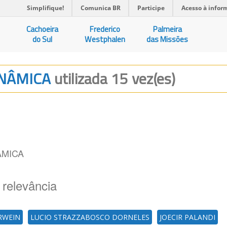
Simplifique!
Comunica BR
Participe
Acesso à infor
Cachoeira
Frederico
Palmeira
do Sul
Westphalen
das Missões
INÂMICA
utilizada 15 vez(es)
ÂMICA
 relevância
RWEIN
LUCIO STRAZZABOSCO DORNELES
JOECIR PALANDI