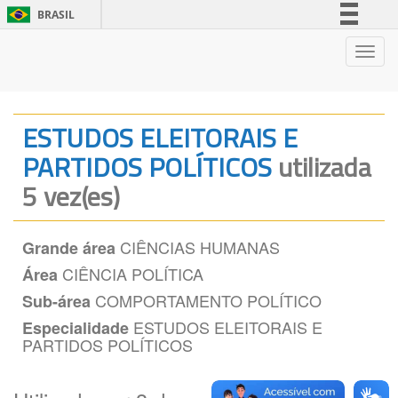
BRASIL
Simplifique!
Nave
Comunica BR
Participe
Acesso à informação
ESTUDOS ELEITORAIS E
Legislação
PARTIDOS POLÍTICOS
utilizada
Canais
5 vez(es)
CIÊNCIAS HUMANAS
Grande área
CIÊNCIA POLÍTICA
Área
COMPORTAMENTO POLÍTICO
Sub-área
ESTUDOS ELEITORAIS E
Especialidade
PARTIDOS POLÍTICOS