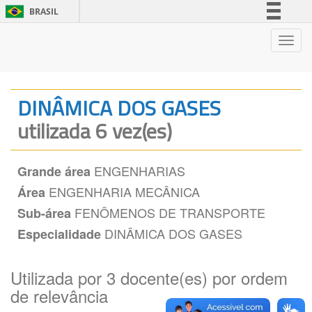
BRASIL
Simplifique!
Nave
Comunica BR
Participe
Acesso à informação
DINÂMICA DOS GASES
Legislação
utilizada 6 vez(es)
Canais
ENGENHARIAS
Grande área
ENGENHARIA MECÂNICA
Área
FENÔMENOS DE TRANSPORTE
Sub-área
DINÂMICA DOS GASES
Especialidade
Utilizada por 3 docente(es) por ordem
de relevância