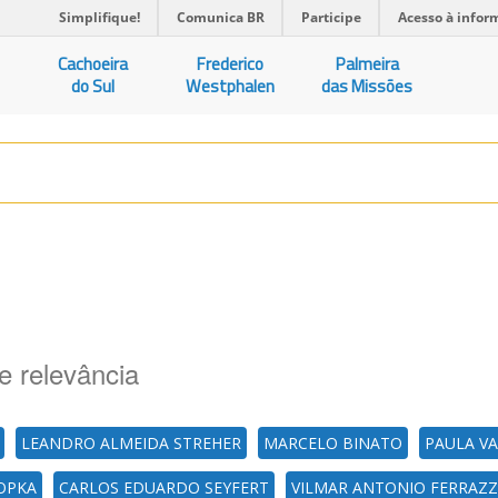
Simplifique!
Comunica BR
Participe
Acesso à infor
Cachoeira
Frederico
Palmeira
do Sul
Westphalen
das Missões
e relevância
LEANDRO ALMEIDA STREHER
MARCELO BINATO
PAULA V
NOPKA
CARLOS EDUARDO SEYFERT
VILMAR ANTONIO FERRAZ