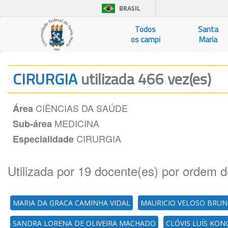
BRASIL
Todos
Santa
os campi
Maria
CIRURGIA
utilizada 466 vez(es)
CIÊNCIAS DA SAÚDE
Área
MEDICINA
Sub-área
CIRURGIA
Especialidade
Utilizada por 19 docente(es) por ordem d
MARIA DA GRACA CAMINHA VIDAL
MAURICIO VELOSO BRUN
SANDRA LORENA DE OLIVEIRA MACHADO
CLÓVIS LUÍS KO