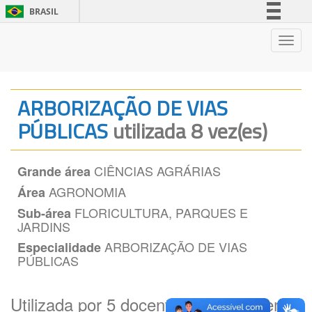
BRASIL
Simplifique!
Nave
Comunica BR
Participe
Acesso à informação
ARBORIZAÇÃO DE VIAS
Legislação
PÚBLICAS
utilizada 8 vez(es)
Canais
CIÊNCIAS AGRÁRIAS
Grande área
AGRONOMIA
Área
FLORICULTURA, PARQUES E
Sub-área
JARDINS
ARBORIZAÇÃO DE VIAS
Especialidade
PÚBLICAS
Utilizada por 5 docente(es) por ordem