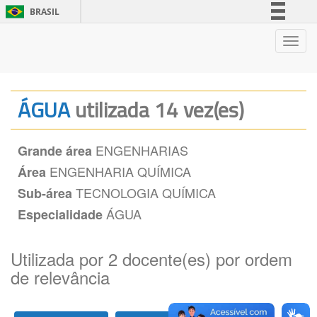
BRASIL
Simplifique!
Nave
Comunica BR
Participe
Acesso à informação
ÁGUA
utilizada 14 vez(es)
Legislação
Canais
ENGENHARIAS
Grande área
ENGENHARIA QUÍMICA
Área
TECNOLOGIA QUÍMICA
Sub-área
ÁGUA
Especialidade
Utilizada por 2 docente(es) por ordem
de relevância