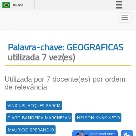
BRASIL
Simplifique!
Nave
Comunica BR
Participe
Acesso à informação
Palavra-chave: GEOGRAFICAS
Legislação
utilizada 7 vez(es)
Canais
Utilizada por 7 docente(es) por ordem
de relevância
VINICIUS JACQUES GARCIA
TIAGO BANDEIRA MARCHESAN
NELSON KNAK NETO
MAURICIO SPERANDIO