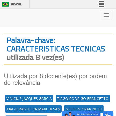
BRASIL
Simplifique!
Nave
Comunica BR
Participe
Acesso à informação
Palavra-chave:
Legislação
CARACTERISTICAS TECNICAS
Canais
utilizada 8 vez(es)
Utilizada por 8 docente(es) por ordem
de relevância
VINICIUS JACQUES GARCIA
TIAGO RODRIGO FRANCETTO
TIAGO BANDEIRA MARCHESAN
NELSON KNAK NETO